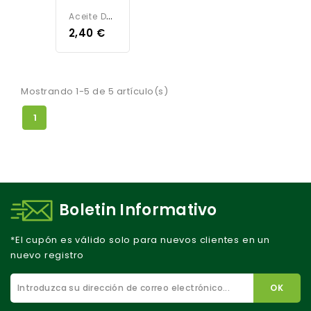
A
Ceite De Oliva Virgen Extra 250Ml - Selección
2,40 €
Mostrando 1-5 de 5 artículo(s)
1
Boletin Informativo
*El cupón es válido solo para nuevos clientes en un
nuevo registro