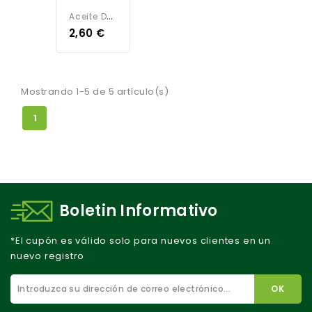
A
Ceite De Oliva Virgen Extra 250ML - Ecológico
2,60 €
Mostrando 1-5 de 5 artículo(s)
1
Boletin Informativo
*El cupón es válido solo para nuevos clientes en un
nuevo registro